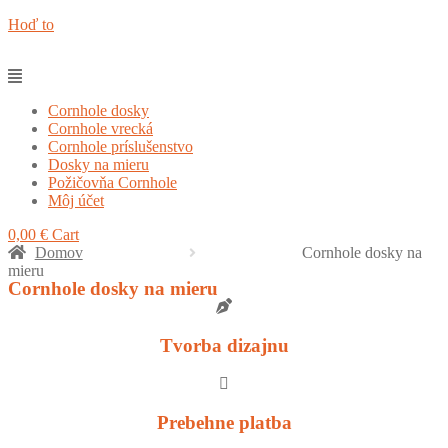
Hoď to
Cornhole dosky
Cornhole vrecká
Cornhole príslušenstvo
Dosky na mieru
Požičovňa Cornhole
Môj účet
0,00
€
Cart
Domov
Cornhole dosky na
mieru
Cornhole dosky na mieru
Tvorba dizajnu
Prebehne platba