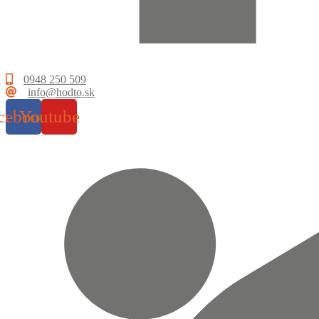
0948 250 509
info@hodto.sk
cebook
Youtube