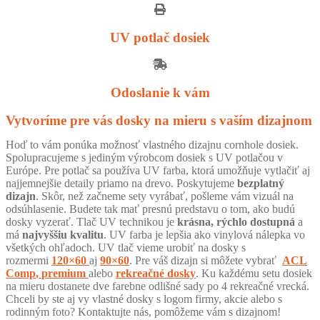
UV potlač dosiek
Odoslanie k vám
Vytvoríme pre vás dosky na mieru s vaším dizajnom
Hoď to vám ponúka možnosť vlastného dizajnu cornhole dosiek.
Spolupracujeme s jediným výrobcom dosiek s UV potlačou v
Európe. Pre potlač sa používa UV farba, ktorá umožňuje vytlačiť aj
najjemnejšie detaily priamo na drevo. Poskytujeme
bezplatný
dizajn
. Skôr, než začneme sety vyrábať, pošleme vám vizuál na
odsúhlasenie. Budete tak mať presnú predstavu o tom, ako budú
dosky vyzerať. Tlač UV technikou je
krásna, rýchlo dostupná
a
má
najvyššiu kvalitu
. UV farba je lepšia ako vinylová nálepka vo
všetkých ohľadoch. UV tlač vieme urobiť na dosky s
rozmermi
120×60
aj
90×60
. Pre váš dizajn si môžete vybrať
ACL
Comp
,
premium
alebo
rekreačné dosky
. Ku každému setu dosiek
na mieru dostanete dve farebne odlišné sady po 4 rekreačné vrecká.
Chceli by ste aj vy vlastné dosky s logom firmy, akcie alebo s
rodinným foto? Kontaktujte nás, pomôžeme vám s dizajnom!