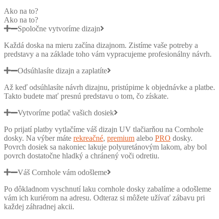
Ako na to?
Ako na to?
Spoločne vytvoríme dizajn
Každá doska na mieru začína dizajnom. Zistíme vaše potreby a
predstavy a na základe toho vám vypracujeme profesionálny návrh.
Odsúhlasíte dizajn a zaplatíte
Až keď odsúhlasíte návrh dizajnu, pristúpime k objednávke a platbe.
Takto budete mať presnú predstavu o tom, čo získate.
Vytvoríme potlač vašich dosiek
Po prijatí platby vytlačíme váš dizajn UV tlačiarňou na Cornhole
dosky. Na výber máte
rekreačné
,
premium
alebo
PRO
dosky.
Povrch dosiek sa nakoniec lakuje polyuretánovým lakom, aby bol
povrch dostatočne hladký a chránený voči odretiu.
Váš Cornhole vám odošleme
Po dôkladnom vyschnutí laku cornhole dosky zabalíme a odošleme
vám ich kuriérom na adresu. Odteraz si môžete užívať zábavu pri
každej záhradnej akcii.