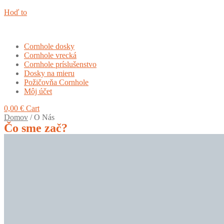
Hoď to
Cornhole dosky
Cornhole vrecká
Cornhole príslušenstvo
Dosky na mieru
Požičovňa Cornhole
Môj účet
0,00
€
Cart
Domov
/
O Nás
Čo sme zač?