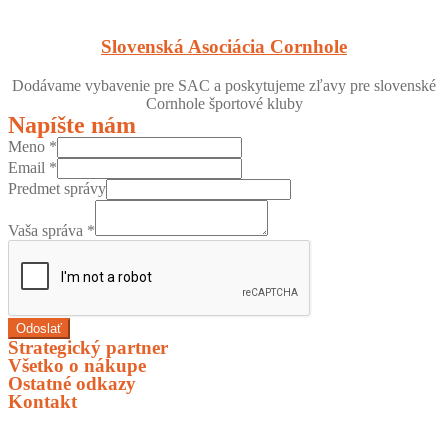
Slovenská Asociácia Cornhole
Dodávame vybavenie pre SAC a poskytujeme zľavy pre slovenské
Cornhole športové kluby
Napíšte nám
Meno
*
Email
*
Predmet správy
Vaša správa
*
Odoslať
Strategický partner
Všetko o nákupe
Ostatné odkazy
Kontakt