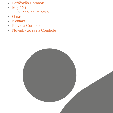
Požičovňa Cornhole
Môj účet
Zabudnuté heslo
O nás
Kontakt
Pravidlá Cornhole
Novinky zo sveta Cornhole