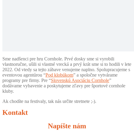
Sme nadšenci pre hru Cornhole. Prvé dosky sme si vyrobili
vlastnoručne, ušili si vlastné vrecká a prvý krát sme si to hodili v lete
2022. Od vtedy sa tejto zábave venujeme naplno. Spolupracujeme s
eventovou agentúrou “
Pod klobúkom
” a spoločne vytvárame
programy pre firmy. Pre “
Slovenskú Asociáciu Cornhole
”
dodávame vybavenie a poskytujeme zľavy pre športové cornhole
kluby.
Ak chodíte na festivaly, tak nás určite stretnete ;-).
Kontakt
Napíšte nám