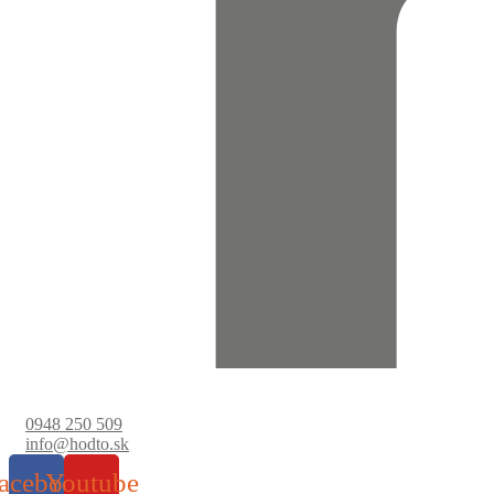
0948 250 509
info@hodto.sk
acebook
Youtube