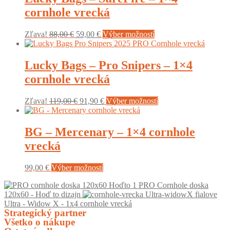
cornhole vrecká
Original
Current
This
Zľava!
88,00
€
59,00
€
Výber možností
price
price
product
was:
is:
has
88,00 €.
59,00 €.
multiple
Lucky Bags – Pro Snipers – 1×4
variants.
cornhole vrecká
The
options
may
Original
Current
This
Zľava!
119,00
€
91,90
€
Výber možností
be
price
price
product
chosen
was:
is:
has
on
119,00 €.
91,90 €.
multiple
BG – Mercenary – 1×4 cornhole
the
variants.
vrecká
product
The
page
options
may
This
99,00
€
Výber možností
be
product
chosen
1 PRO Cornhole doska
has
on
120x60 - Hoď to dizajn
multiple
the
Ultra - Widow X - 1x4 cornhole vrecká
variants.
product
Strategický partner
The
page
Všetko o nákupe
options