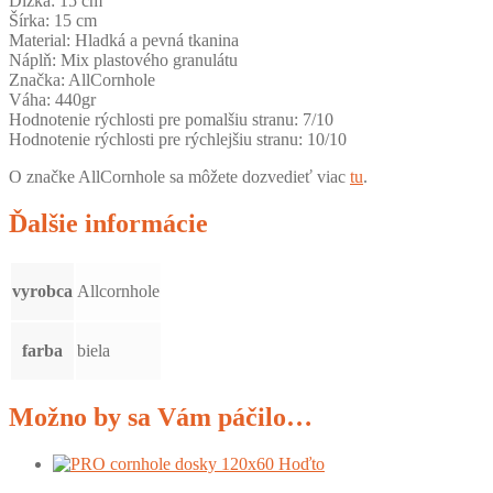
Dĺžka: 15 cm
Šírka: 15 cm
Material: Hladká a pevná tkanina
Náplň: Mix plastového granulátu
Značka: AllCornhole
Váha: 440gr
Hodnotenie rýchlosti pre pomalšiu stranu: 7/10
Hodnotenie rýchlosti pre rýchlejšiu stranu: 10/10
O značke AllCornhole sa môžete dozvedieť viac
tu
.
Ďalšie informácie
vyrobca
Allcornhole
farba
biela
Možno by sa Vám páčilo…