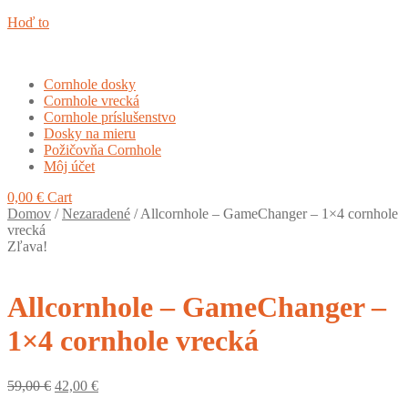
Hoď to
Cornhole dosky
Cornhole vrecká
Cornhole príslušenstvo
Dosky na mieru
Požičovňa Cornhole
Môj účet
0,00
€
Cart
Domov
/
Nezaradené
/
Allcornhole – GameChanger – 1×4 cornhole
vrecká
Zľava!
Allcornhole – GameChanger –
1×4 cornhole vrecká
Original
Current
59,00
€
42,00
€
price
price