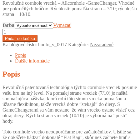
Revolučné cornhole vrecká – Allcornhole -GameChanger. Vhodné
was:
is:
pre pokročilých hráčov. Rýchlosti: pomalšia strana – 7/10; rýchlejšia
59,00 €.
42,00 €.
strana – 10/10.
farba
Vymazať
množstvo
Allcornhole
Pridať do košíka
-
Katalógové číslo:
hodto_v_0017
Kategórie:
Nezaradené
GameChanger
-
Popis
1x4
Ďalšie informácie
cornhole
vrecká
Popis
Revolučná patentovaná technológia týchto cornhole vreciek posunie
vašu hru na iný level. Na pomalej strane vreciek (7/10) je našitá
spomaľujúca nášivka, ktorá robí túto stranu vrecka pomalšou a
úžasne flexibilnou, takže vrecká dobre “stekajú” do diery. S
GameChangerami sa vám nestane, že vám vrecko ostane visieť cez
okraj diery. Rýchla strana vreciek (10/10) je výborná na “push”
hody.
Toto cornhole vrecko neodporúčame pre začiatočníkov. Uistite sa,
že dokážete hádzať dokonalé “Flat Bag”, skôr než začnete hrať s