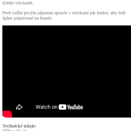
týmito vreckami.
Pred vaším prvým zápasom spravte s vreckami pár hodov, aby boli
úplne pripravené na hranie.
Technické údaje: