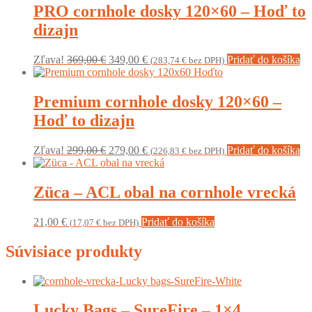
PRO cornhole dosky 120×60 – Hoď to
dizajn
Original
Current
Zľava!
369,00
€
349,00
€
Pridať do košíka
(
283,74
€
bez DPH)
price
price
was:
is:
369,00 €.
349,00 €.
Premium cornhole dosky 120×60 –
Hoď to dizajn
Original
Current
Zľava!
299,00
€
279,00
€
Pridať do košíka
(
226,83
€
bez DPH)
price
price
was:
is:
299,00 €.
279,00 €.
Züca – ACL obal na cornhole vrecká
21,00
€
Pridať do košíka
(
17,07
€
bez DPH)
Súvisiace produkty
Lucky Bags – SureFire – 1×4