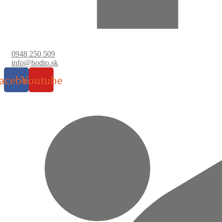
0948 250 509
info@hodto.sk
acebook
Youtube