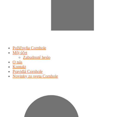
Požičovňa Cornhole
Môj účet
Zabudnuté heslo
O nás
Kontakt
Pravidlá Cornhole
Novinky zo sveta Cornhole