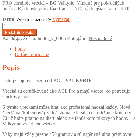
PRO cornhole vrecká – BG Valkyrie. Vhodné pre pokročilých
was:
is:
hráčov. Rýchlosti: pomalšia strana – 7/10; rýchlejšia strana – 9/10.
120,00 €.
84,90 €.
farba
Vymazať
množstvo
BG
Pridať do košíka
-
Katalógové číslo:
hodto_v_0095
Kategórie:
Nezaradené
Valkyrie
-
Popis
1x4
Ďalšie informácie
cornhole
vrecká
Popis
Toto je najnovšia séria od BG –
VALKYRIE
.
Vrecká sú certifikované ako ACL Pro a majú všetko, čo potrebuje
špičkový hráč.
S týmito vreckami môže hrať ako profesionál naozaj každý. Nová
špeciálna (kobercová) zadná strana je ideálna na udržanie kontroly.
Či už hráte priamo na dieru alebo ste fanúšikom trikových hodov – s
Valkyriou zvládnete všetko!
Vaky majú vždy presne 450 gramov a sú naplnené ultra prémiovou