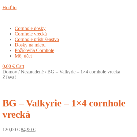
Hoď to
Cornhole dosky
Cornhole vrecká
Cornhole príslušenstvo
Dosky na mieru
Požičovňa Cornhole
Môj účet
0,00
€
Cart
Domov
/
Nezaradené
/
BG – Valkyrie – 1×4 cornhole vrecká
Zľava!
BG – Valkyrie – 1×4 cornhole
vrecká
Original
Current
120,00
€
84,90
€
price
price