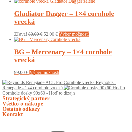
Gladiator Dagger – 1×4 cornhole
vrecká
Original
Current
This
Zľava!
80,00
€
52,00
€
Výber možností
price
price
product
was:
is:
has
80,00 €.
52,00 €.
multiple
BG – Mercenary – 1×4 cornhole
variants.
vrecká
The
options
may
This
99,00
€
Výber možností
be
product
chosen
Reynolds -
has
on
Renegade - 1x4 cornhole vrecká
multiple
the
Cornhole dosky 90x60 - Hoď to dizajn
variants.
product
Strategický partner
The
page
Všetko o nákupe
options
Ostatné odkazy
may
Kontakt
be
chosen
on
the