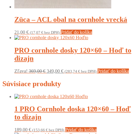
Züca – ACL obal na cornhole vrecká
21,00
€
Pridať do košíka
(
17,07
€
bez DPH)
PRO cornhole dosky 120×60 – Hoď to
dizajn
Original
Current
Zľava!
369,00
€
349,00
€
Pridať do košíka
(
283,74
€
bez DPH)
price
price
was:
is:
Súvisiace produkty
369,00 €.
349,00 €.
1 PRO Cornhole doska 120×60 – Hoď
to dizajn
189,00
€
Pridať do košíka
(
153,66
€
bez DPH)